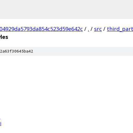
04929da5793da854c523d59e642c
/
.
/
src
/
third_par
yles
2a63f30645ba42
l
l