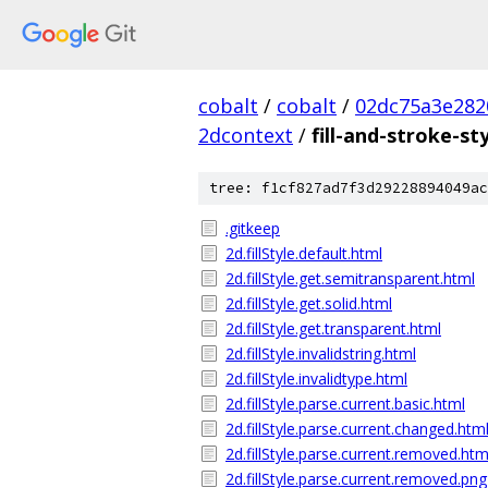
cobalt
/
cobalt
/
02dc75a3e282
2dcontext
/
fill-and-stroke-st
tree: f1cf827ad7f3d29228894049ac
.gitkeep
2d.fillStyle.default.html
2d.fillStyle.get.semitransparent.html
2d.fillStyle.get.solid.html
2d.fillStyle.get.transparent.html
2d.fillStyle.invalidstring.html
2d.fillStyle.invalidtype.html
2d.fillStyle.parse.current.basic.html
2d.fillStyle.parse.current.changed.htm
2d.fillStyle.parse.current.removed.htm
2d.fillStyle.parse.current.removed.png