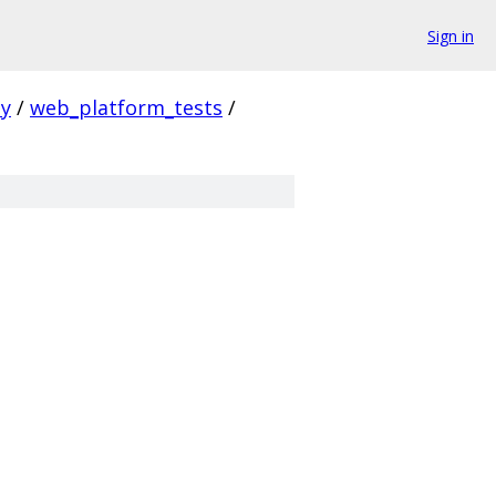
Sign in
ty
/
web_platform_tests
/