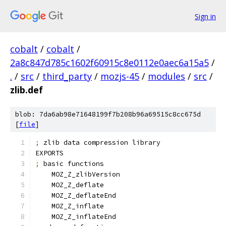
Sign in
cobalt
/
cobalt
/
2a8c847d785c1602f60915c8e0112e0aec6a15a5
/
.
/
src
/
third_party
/
mozjs-45
/
modules
/
src
/
zlib.def
blob: 7da6ab98e71648199f7b208b96a69515c8cc675d
[
file
]
;
 zlib data compression library
EXPORTS
;
 basic functions
    MOZ_Z_zlibVersion
    MOZ_Z_deflate
    MOZ_Z_deflateEnd
    MOZ_Z_inflate
    MOZ_Z_inflateEnd