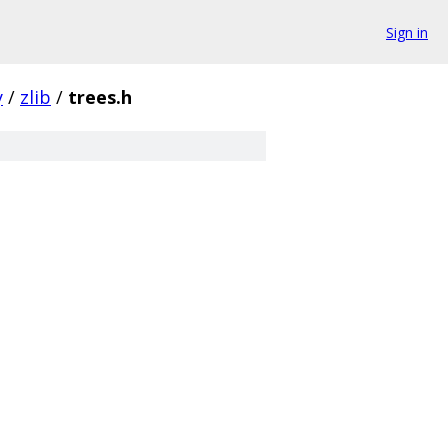
Sign in
y
/
zlib
/
trees.h