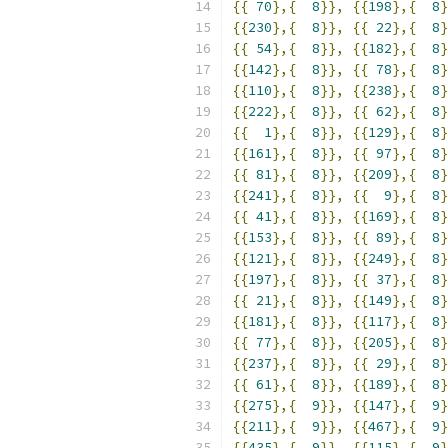
{{
70
},{
8
}},
{{
198
},{
8
}
{{
230
},{
8
}},
{{
22
},{
8
}
{{
54
},{
8
}},
{{
182
},{
8
}
{{
142
},{
8
}},
{{
78
},{
8
}
{{
110
},{
8
}},
{{
238
},{
8
}
{{
222
},{
8
}},
{{
62
},{
8
}
{{
1
},{
8
}},
{{
129
},{
8
}
{{
161
},{
8
}},
{{
97
},{
8
}
{{
81
},{
8
}},
{{
209
},{
8
}
{{
241
},{
8
}},
{{
9
},{
8
}
{{
41
},{
8
}},
{{
169
},{
8
}
{{
153
},{
8
}},
{{
89
},{
8
}
{{
121
},{
8
}},
{{
249
},{
8
}
{{
197
},{
8
}},
{{
37
},{
8
}
{{
21
},{
8
}},
{{
149
},{
8
}
{{
181
},{
8
}},
{{
117
},{
8
}
{{
77
},{
8
}},
{{
205
},{
8
}
{{
237
},{
8
}},
{{
29
},{
8
}
{{
61
},{
8
}},
{{
189
},{
8
}
{{
275
},{
9
}},
{{
147
},{
9
}
{{
211
},{
9
}},
{{
467
},{
9
}
{{
435
},{
9
}},
{{
115
},{
9
}