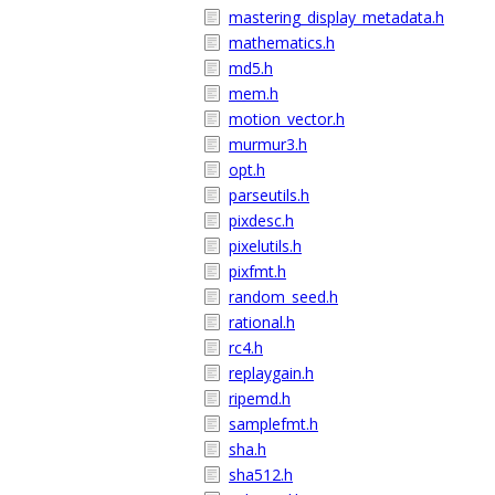
mastering_display_metadata.h
mathematics.h
md5.h
mem.h
motion_vector.h
murmur3.h
opt.h
parseutils.h
pixdesc.h
pixelutils.h
pixfmt.h
random_seed.h
rational.h
rc4.h
replaygain.h
ripemd.h
samplefmt.h
sha.h
sha512.h