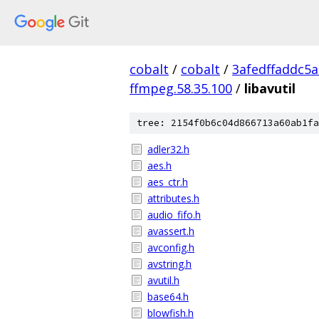
cobalt
/
cobalt
/
3afedffaddc5
ffmpeg.58.35.100
/
libavutil
tree: 2154f0b6c04d866713a60ab1fa
adler32.h
aes.h
aes_ctr.h
attributes.h
audio_fifo.h
avassert.h
avconfig.h
avstring.h
avutil.h
base64.h
blowfish.h