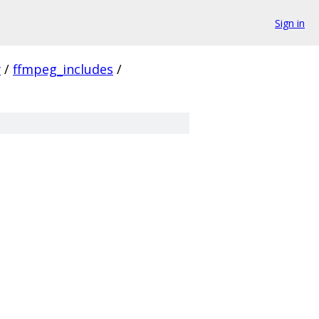
Sign in
y
/
ffmpeg_includes
/