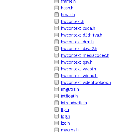
frame.h
hash.h
hmac.h
hwcontext.h
hwcontext_cuda.h
hwcontext_d3d11va.h
hwcontext_drm.h
hwcontext_dxva2.h
hwcontext_mediacodec.h
hwcontext_qsv.h
hwcontext_vaapi.h
hwcontext_vdpau.h
hwcontext_videotoolbox.h
imgutils.h
intfloat.h
intreadwrite.h
lfg.h
log.h
lzo.h
macros.h