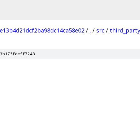
ae13b4d21dcf2ba98dc14ca58e02
/
.
/
src
/
third_part
3b175fdeff7248