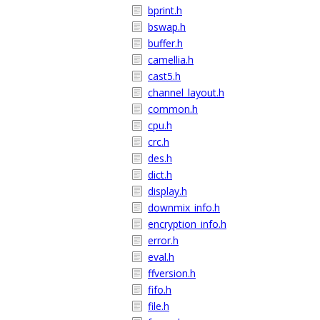
bprint.h
bswap.h
buffer.h
camellia.h
cast5.h
channel_layout.h
common.h
cpu.h
crc.h
des.h
dict.h
display.h
downmix_info.h
encryption_info.h
error.h
eval.h
ffversion.h
fifo.h
file.h