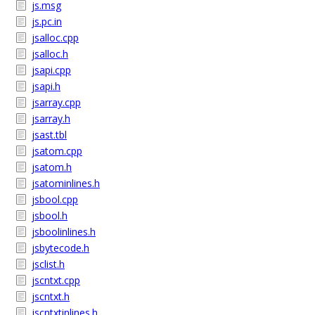
js.msg
js.pc.in
jsalloc.cpp
jsalloc.h
jsapi.cpp
jsapi.h
jsarray.cpp
jsarray.h
jsast.tbl
jsatom.cpp
jsatom.h
jsatominlines.h
jsbool.cpp
jsbool.h
jsboolinlines.h
jsbytecode.h
jsclist.h
jscntxt.cpp
jscntxt.h
jscntxtinlines.h