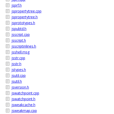
jsprf.h
jspropertytree.cpp
jspropertytree.h
jsprototypes.h
jspubtd.h
jsscript.cpp
jsscript.h
jsscriptinlines.h
jsshell.msg
jsstr.cpp
jsstr.h
jstypes.h
jsutil.cpp
jsutil.h
jsversion.h
jswatchpoint.cpp
jswatchpoint.h
jsweakcache.h
jsweakmap.cpp