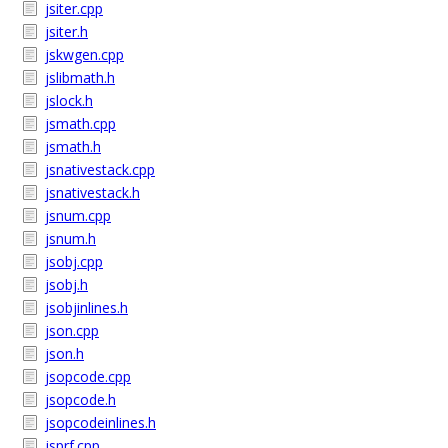
jsiter.cpp
jsiter.h
jskwgen.cpp
jslibmath.h
jslock.h
jsmath.cpp
jsmath.h
jsnativestack.cpp
jsnativestack.h
jsnum.cpp
jsnum.h
jsobj.cpp
jsobj.h
jsobjinlines.h
json.cpp
json.h
jsopcode.cpp
jsopcode.h
jsopcodeinlines.h
jsprf.cpp