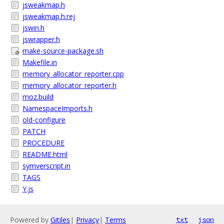
jsweakmap.h
jsweakmap.h.rej
jswin.h
jswrapper.h
make-source-package.sh
Makefile.in
memory_allocator_reporter.cpp
memory_allocator_reporter.h
moz.build
NamespaceImports.h
old-configure
PATCH
PROCEDURE
README.html
symverscript.in
TAGS
Y.js
Powered by
Gitiles
|
Privacy
|
Terms
txt
json