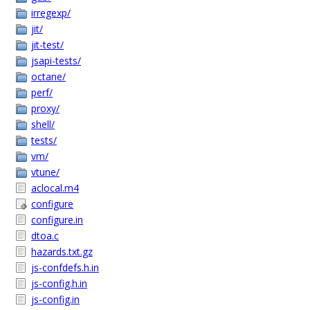
irregexp/
jit/
jit-test/
jsapi-tests/
octane/
perf/
proxy/
shell/
tests/
vm/
vtune/
aclocal.m4
configure
configure.in
dtoa.c
hazards.txt.gz
js-confdefs.h.in
js-config.h.in
js-config.in