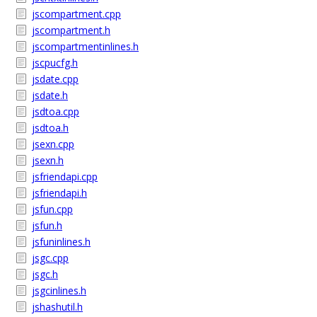
jscompartment.cpp
jscompartment.h
jscompartmentinlines.h
jscpucfg.h
jsdate.cpp
jsdate.h
jsdtoa.cpp
jsdtoa.h
jsexn.cpp
jsexn.h
jsfriendapi.cpp
jsfriendapi.h
jsfun.cpp
jsfun.h
jsfuninlines.h
jsgc.cpp
jsgc.h
jsgcinlines.h
jshashutil.h