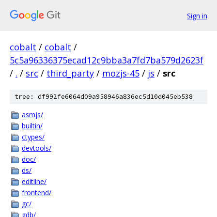
Sign in
cobalt
/
cobalt
/
5c5a96336375ecad12c9bba3a7fd7ba579d2623f
/
.
/
src
/
third_party
/
mozjs-45
/
js
/
src
tree: df992fe6064d09a958946a836ec5d10d045eb538
asmjs/
builtin/
ctypes/
devtools/
doc/
ds/
editline/
frontend/
gc/
gdb/